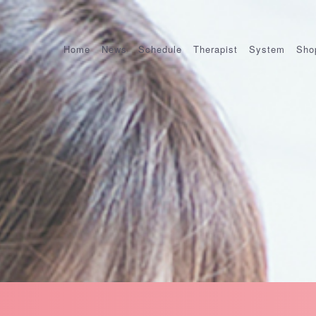
Home
News
Schedule
Therapist
System
Sho